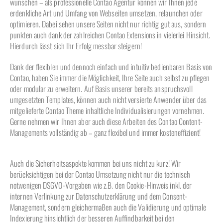
wünschen – als professionelle Contao Agentur können wir Ihnen jede
erdenkliche Art und Umfang von Webseiten umsetzen, relaunchen oder
optimieren. Dabei sehen unsere Seiten nicht nur richtig gut aus, sondern
punkten auch dank der zahlreichen Contao Extensions in vielerlei Hinsicht.
Hierdurch lässt sich Ihr Erfolg messbar steigern!
Dank der flexiblen und dennoch einfach und intuitiv bedienbaren Basis von
Contao, haben Sie immer die Möglichkeit, Ihre Seite auch selbst zu pflegen
oder modular zu erweitern. Auf Basis unserer bereits anspruchsvoll
umgesetzten Templates, können auch nicht versierte Anwender über das
mitgelieferte Contao Theme inhaltliche Individualisierungen vornehmen.
Gerne nehmen wir Ihnen aber auch diese Arbeiten des Contao Content-
Managements vollständig ab – ganz flexibel und immer kosteneffizient!
Auch die Sicherheitsaspekte kommen bei uns nicht zu kurz! Wir
berücksichtigen bei der Contao Umsetzung nicht nur die technisch
notwenigen DSGVO-Vorgaben wie z.B. den Cookie-Hinweis inkl. der
internen Verlinkung zur Datenschutzerklärung und dem Consent-
Management, sondern gleichermaßen auch die Validierung und optimale
Indexierung hinsichtlich der besseren Auffindbarkeit bei den