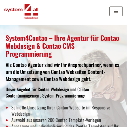
Zum
Inhalt
springen
System4Contao – Ihre Agentur für Contao
Webdesign & Contao CMS
Programmierung
Als Contao Agentur sind wir Ihr Ansprechpartner, wenn es
um die Umsetzung von Contao Webseiten Content-
Management sowie Contao Webdesign geht.
Unser Angebot für Contao Webdesign und Contao
Contentmanagement-System Programmierung:
Schnelle Umsetzung Ihrer Contao
Webseite im Responsive
Webdesign
Auswahl aus unseren 200 Contao
Template-Vorlagen
Anpassung und Individualisierung des Contao
Templates auf Ihr