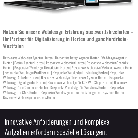
Nutzen Sie unsere Webdesign Erfahrung aus zwei Jahrzehnten –
Ihr Partner für Digitalisierung in Herten und ganz Nordrhein-
Westfalen
Responsive Webdesign Agentur Herten | Responsive Design Agentur Herten | Webdesign Agentur
Herten | Design Agentur Herten | Responsive Webdesign Herten | Responsive Webdesign Spezialist
Herten | Responsive Webdesign Dienstleister Herten | Responsive Webdesign Webshop Agentur Herten
| Responsive Webdesign Profi Herten | Responsive Webdesign Entwicklung Herten | Responsive
Webdesign Anbieter Herten | Responsive Webdesign Dienstleister Agentur Herten | Responsive
Webdesign Digitalagentur Herten | Responsive Webdesign für B2B WebShops Herten | Responsive
Webdesign für eCommerce Herten | Responsive Webdesign für Webshops Herten | Responsive
Webdesign für CMS Herten | Responsive Webdesign für Content Management Systeme Herten |
Responsive Webdesign für eShops Herten
Innovative Anforderungen und komplexe
Aufgaben erfordern spezielle Lösungen.