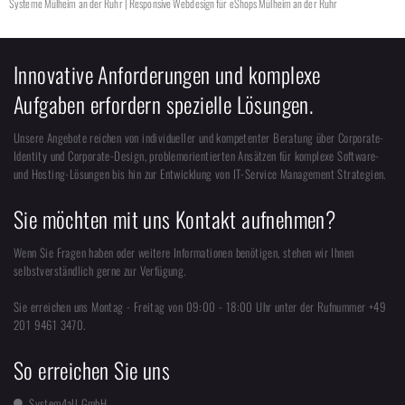
Systeme Mülheim an der Ruhr | Responsive Webdesign für eShops Mülheim an der Ruhr
Innovative Anforderungen und komplexe
Aufgaben erfordern spezielle Lösungen.
Unsere Angebote reichen von individueller und kompetenter Beratung über Corporate-
Identity und Corporate-Design, problemorientierten Ansätzen für komplexe Software-
und Hosting-Lösungen bis hin zur Entwicklung von IT-Service Management Strategien.
Sie möchten mit uns Kontakt aufnehmen?
Wenn Sie Fragen haben oder weitere Informationen benötigen, stehen wir Ihnen
selbstverständlich gerne zur Verfügung.
Sie erreichen uns Montag - Freitag von 09:00 - 18:00 Uhr unter der Rufnummer +49
201 9461 3470.
So erreichen Sie uns
System4all GmbH