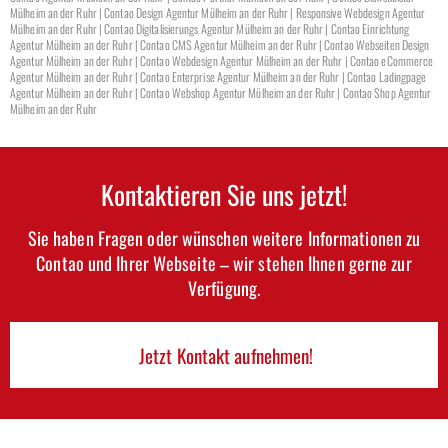
Mülheim an der Ruhr | Contao Design Agentur Mülheim an der Ruhr | Responsive Webdesign Agentur
Mülheim an der Ruhr | Contao Digitalisierungs Agentur Mülheim an der Ruhr | Contao Einrichtung
Agentur Mülheim an der Ruhr | Contao CMS Agentur Mülheim an der Ruhr | Contao Webseiten Design
Agentur Mülheim an der Ruhr | Contao Webdesign Agentur Mülheim an der Ruhr | Contao eCommerce
Agentur Mülheim an der Ruhr | Contao Enterprise Agentur Mülheim an der Ruhr | Contao Ladingpage
Agentur Mülheim an der Ruhr | Contao Webshop Agentur Mülheim an der Ruhr | Contao Shop Agentur
Mülheim an der Ruhr
Kontaktieren Sie uns jetzt!
Sie haben Fragen oder wünschen weitere Informationen zu
Contao und Ihrer Webseite – wir stehen Ihnen gerne zur
Verfügung.
Jetzt Kontakt aufnehmen!