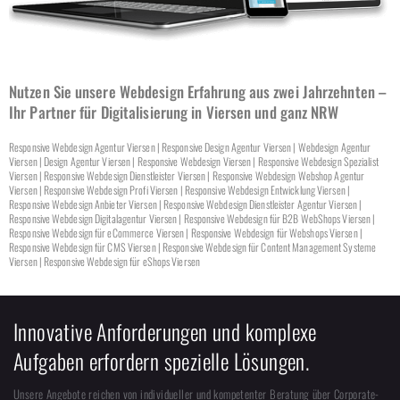
Nutzen Sie unsere Webdesign Erfahrung aus zwei Jahrzehnten –
Ihr Partner für Digitalisierung in Viersen und ganz NRW
Responsive Webdesign Agentur Viersen | Responsive Design Agentur Viersen | Webdesign Agentur
Viersen | Design Agentur Viersen | Responsive Webdesign Viersen | Responsive Webdesign Spezialist
Viersen | Responsive Webdesign Dienstleister Viersen | Responsive Webdesign Webshop Agentur
Viersen | Responsive Webdesign Profi Viersen | Responsive Webdesign Entwicklung Viersen |
Responsive Webdesign Anbieter Viersen | Responsive Webdesign Dienstleister Agentur Viersen |
Responsive Webdesign Digitalagentur Viersen | Responsive Webdesign für B2B WebShops Viersen |
Responsive Webdesign für eCommerce Viersen | Responsive Webdesign für Webshops Viersen |
Responsive Webdesign für CMS Viersen | Responsive Webdesign für Content Management Systeme
Viersen | Responsive Webdesign für eShops Viersen
Innovative Anforderungen und komplexe
Aufgaben erfordern spezielle Lösungen.
Unsere Angebote reichen von individueller und kompetenter Beratung über Corporate-